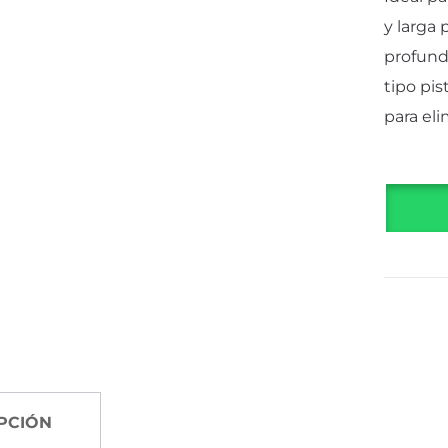
y larga
profund
tipo pis
para el
PCIÓN