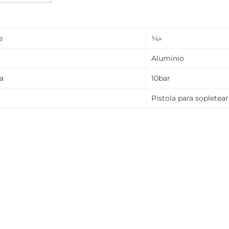
e
¼»
Aluminio
a
10bar
Pistola para sopletear