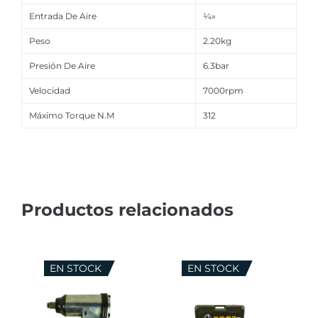
Entrada De Aire
¼»
Peso
2.20kg
Presión De Aire
6.3bar
Velocidad
7000rpm
Máximo Torque N.M
312
EN STOCK
EN STOCK