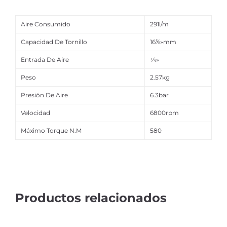
Aire Consumido
291l/m
Capacidad De Tornillo
16⅝»mm
Entrada De Aire
¼»
Peso
2.57kg
Presión De Aire
6.3bar
Velocidad
6800rpm
Máximo Torque N.M
580