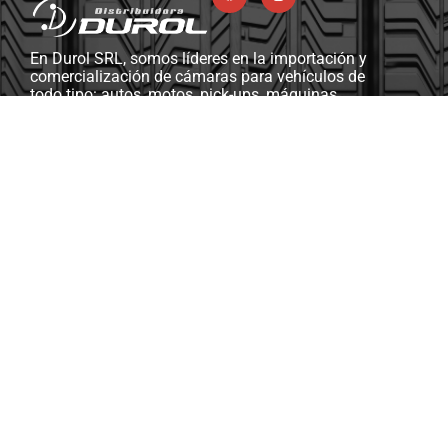
En Durol SRL, somos líderes en la importación y
comercialización de cámaras para vehículos de
todo tipo: autos, motos, pick-ups, máquinas
viales y agrícolas, camiones, y más. Además,
contamos con una completa línea de ferretería
industrial, herramientas y máquinas diseñadas
para gomerías y talleres mecánicos.
Soporte & Asistencia
ventasdurolsrl@gmail.com
Km 13.5, RP2, S3014 Monte Vera, Santa Fe