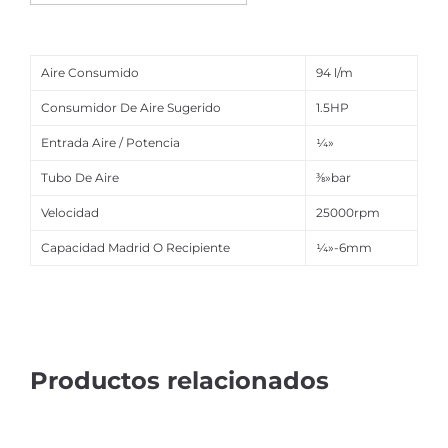
Aire Consumido
94 l/m
Consumidor De Aire Sugerido
1.5HP
Entrada Aire / Potencia
¼»
Tubo De Aire
⅜»bar
Velocidad
25000rpm
Capacidad Madrid O Recipiente
¼»-6mm