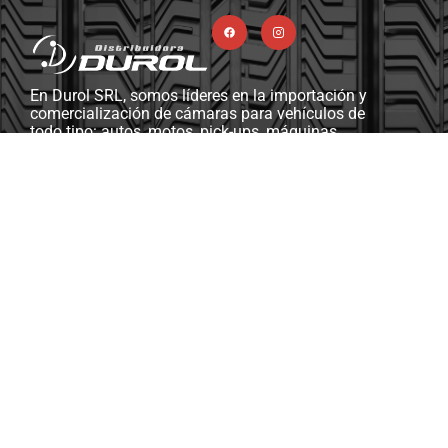
En Durol SRL, somos líderes en la importación y
comercialización de cámaras para vehículos de
todo tipo: autos, motos, pick-ups, máquinas
viales y agrícolas, camiones, y más. Además,
contamos con una completa línea de ferretería
industrial, herramientas y máquinas diseñadas
para gomerías y talleres mecánicos.
Soporte & Asistencia
ventasdurolsrl@gmail.com
Km 13.5, RP2, S3014 Monte Vera, Santa Fe