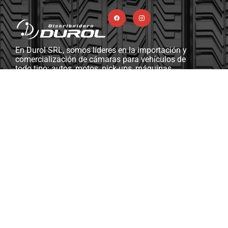
En Durol SRL, somos líderes en la importación y
comercialización de cámaras para vehículos de
todo tipo: autos, motos, pick-ups, máquinas
viales y agrícolas, camiones, y más. Además,
contamos con una completa línea de ferretería
industrial, herramientas y máquinas diseñadas
para gomerías y talleres mecánicos.
Soporte & Asistencia
ventasdurolsrl@gmail.com
Km 13.5, RP2, S3014 Monte Vera, Santa Fe