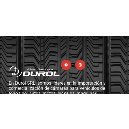
En Durol SRL, somos líderes en la importación y
comercialización de cámaras para vehículos de
todo tipo: autos, motos, pick-ups, máquinas
viales y agrícolas, camiones, y más. Además,
contamos con una completa línea de ferretería
industrial, herramientas y máquinas diseñadas
para gomerías y talleres mecánicos.