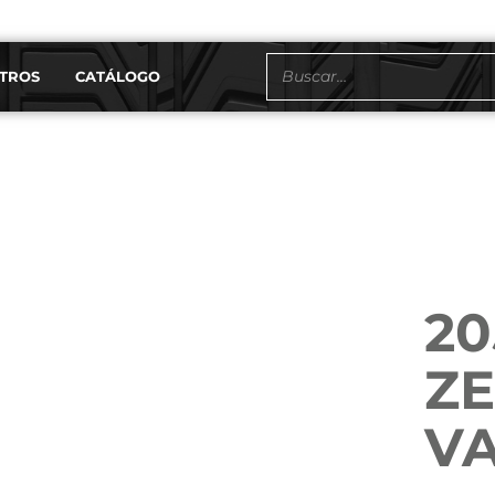
TROS
CATÁLOGO
EN STOCK
20
Z
V