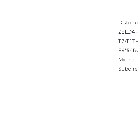
Distribu
ZELDA –
113/111T
E9*54R0
Ministe
Subdire