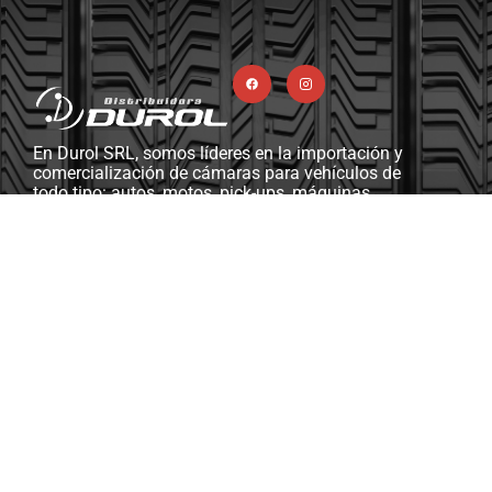
En Durol SRL, somos líderes en la importación y
comercialización de cámaras para vehículos de
todo tipo: autos, motos, pick-ups, máquinas
viales y agrícolas, camiones, y más. Además,
contamos con una completa línea de ferretería
industrial, herramientas y máquinas diseñadas
para gomerías y talleres mecánicos.
Soporte & Asistencia
ventasdurolsrl@gmail.com
Km 13.5, RP2, S3014 Monte Vera, Santa Fe