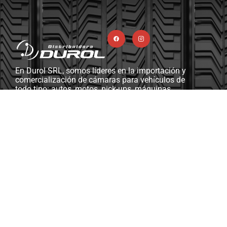
En Durol SRL, somos líderes en la importación y
comercialización de cámaras para vehículos de
todo tipo: autos, motos, pick-ups, máquinas
viales y agrícolas, camiones, y más. Además,
contamos con una completa línea de ferretería
industrial, herramientas y máquinas diseñadas
para gomerías y talleres mecánicos.
Soporte & Asistencia
ventasdurolsrl@gmail.com
Km 13.5, RP2, S3014 Monte Vera, Santa Fe