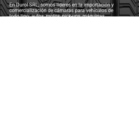
En Durol SRL, somos líderes en la importación y
comercialización de cámaras para vehículos de
todo tipo: autos, motos, pick-ups, máquinas
viales y agrícolas, camiones, y más. Además,
contamos con una completa línea de ferretería
industrial, herramientas y máquinas diseñadas
para gomerías y talleres mecánicos.
Soporte & Asistencia
ventasdurolsrl@gmail.com
Km 13.5, RP2, S3014 Monte Vera, Santa Fe
© Derechos reservados 2024 | Sitio web diseñado por
romirutiz.com